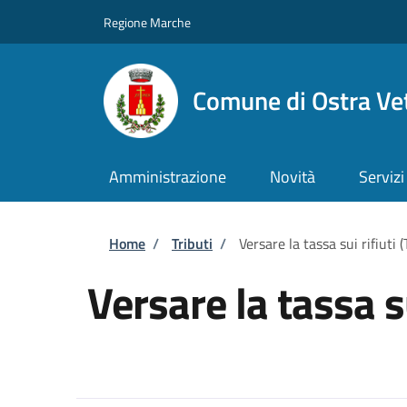
Salta al contenuto principale
Skip to footer content
Regione Marche
Comune di Ostra Ve
Amministrazione
Novità
Servizi
Briciole di pane
Home
/
Tributi
/
Versare la tassa sui rifiuti 
Versare la tassa su