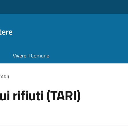
tere
Vivere il Comune
(TARI)
i rifiuti (TARI)