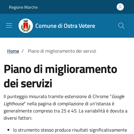
Salta al contenuto principale
Skip to footer content
Regione Marche
Comune di Ostra Vetere
Briciole di pane
Home
/
Piano di miglioramento dei servizi
Piano di miglioramento
dei servizi
Il punteggio misurato tramite estensione di Chrome “
Google
Lighthouse
” nella pagina di compilazione di un’istanza è
generalmente compreso tra 25 e 45. La variabilità è dovuta a
diversi fattori:
lo strumento stesso produce risultati significativamente