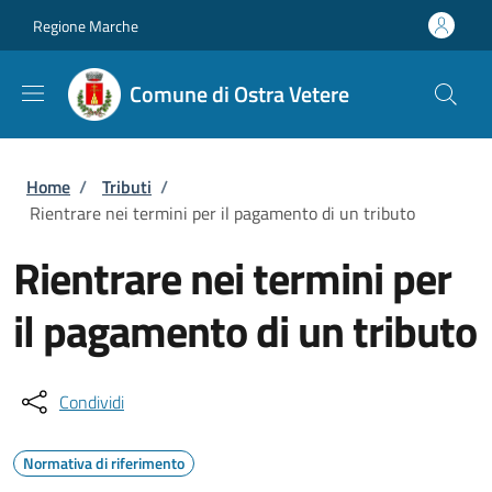
Salta al contenuto principale
Skip to footer content
Regione Marche
Comune di Ostra Vetere
Briciole di pane
Home
/
Tributi
/
Rientrare nei termini per il pagamento di un tributo
Rientrare nei termini per
il pagamento di un tributo
Condividi
Normativa di riferimento