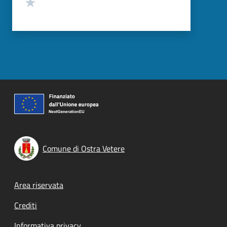
Valuta 1 stelle su 5
Comune di Ostra Vetere
Footer menu
Area riservata
Crediti
Informativa privacy