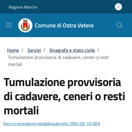
Salta al contenuto principale
Skip to footer content
Regione Marche
Comune di Ostra Vetere
Briciole di pane
Home
/
Servizi
/
Anagrafe e stato civile
/
Tumulazione provvisoria di cadavere, ceneri o resti
mortali
Tumulazione provvisoria
di cadavere, ceneri o resti
mortali
(
urn:nir:presidente.repubblica:decreto:1990-09-10;285
)