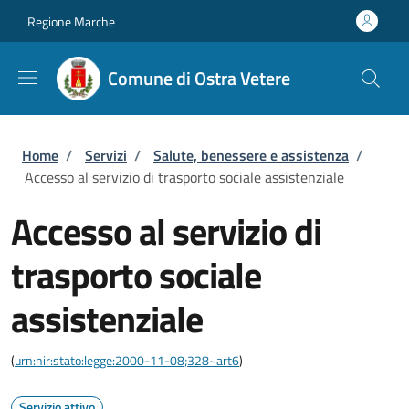
Salta al contenuto principale
Skip to footer content
Regione Marche
Comune di Ostra Vetere
Briciole di pane
Home
/
Servizi
/
Salute, benessere e assistenza
/
Accesso al servizio di trasporto sociale assistenziale
Accesso al servizio di
trasporto sociale
assistenziale
(
urn:nir:stato:legge:2000-11-08;328~art6
)
Servizio attivo