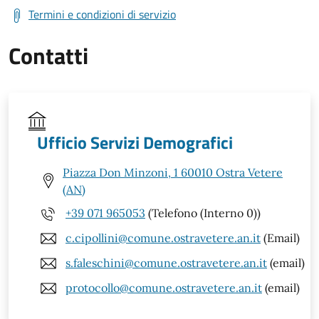
Termini e condizioni di servizio
Contatti
Ufficio Servizi Demografici
Piazza Don Minzoni, 1 60010 Ostra Vetere
(AN)
+39 071 965053
(Telefono (Interno 0))
c.cipollini@comune.ostravetere.an.it
(Email)
s.faleschini@comune.ostravetere.an.it
(email)
protocollo@comune.ostravetere.an.it
(email)