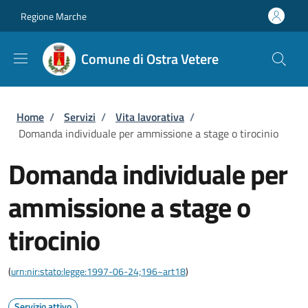
Salta al contenuto principale
Skip to footer content
Regione Marche
Comune di Ostra Vetere
Briciole di pane
Home
/
Servizi
/
Vita lavorativa
/
Domanda individuale per ammissione a stage o tirocinio
Domanda individuale per
ammissione a stage o
tirocinio
(
urn:nir:stato:legge:1997-06-24;196~art18
)
Servizio attivo