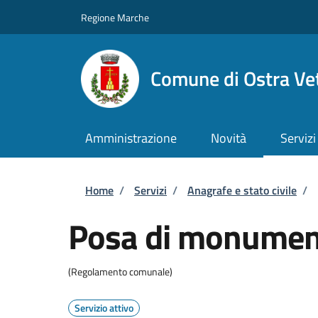
Salta al contenuto principale
Skip to footer content
Regione Marche
Comune di Ostra Ve
Amministrazione
Novità
Servizi
Briciole di pane
Home
/
Servizi
/
Anagrafe e stato civile
/
Posa di monument
(Regolamento comunale)
Servizio attivo