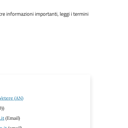
tre informazioni importanti, leggi i termini
Vetere (AN)
0))
it
(Email)
n.it
(email)