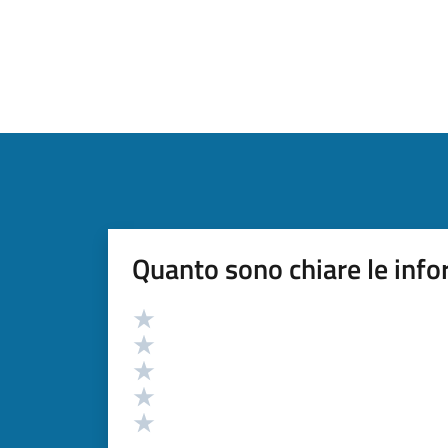
Quanto sono chiare le info
Valutazione
Valuta 5 stelle su 5
Valuta 4 stelle su 5
Valuta 3 stelle su 5
Valuta 2 stelle su 5
Valuta 1 stelle su 5