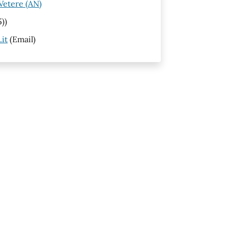
Vetere (AN)
))
it
(Email)