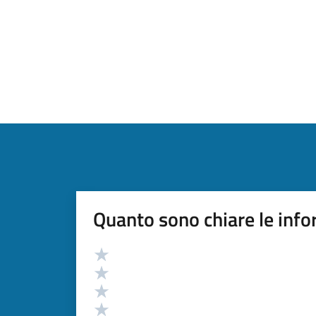
Quanto sono chiare le info
Valutazione
Valuta 5 stelle su 5
Valuta 4 stelle su 5
Valuta 3 stelle su 5
Valuta 2 stelle su 5