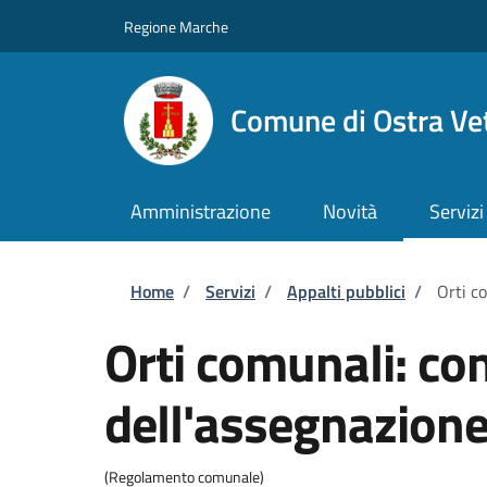
Salta al contenuto principale
Skip to footer content
Regione Marche
Comune di Ostra Ve
Amministrazione
Novità
Servizi
Briciole di pane
Home
/
Servizi
/
Appalti pubblici
/
Orti c
Orti comunali: co
dell'assegnazion
(Regolamento comunale)