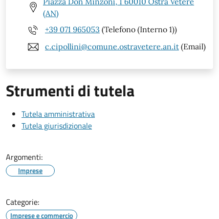
Piazza Don Minzoni, 1 60010 Ostra Vetere
(AN)
+39 071 965053
(Telefono (Interno 1))
c.cipollini@comune.ostravetere.an.it
(Email)
Strumenti di tutela
Tutela amministrativa
Tutela giurisdizionale
Argomenti:
Imprese
Categorie:
Imprese e commercio