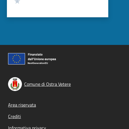
Valuta 1 stelle su 5
Comune di Ostra Vetere
Footer menu
Area riservata
Crediti
Informativa privacy