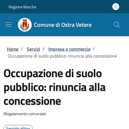
Salta al contenuto principale
Skip to footer content
Regione Marche
Comune di Ostra Vetere
Briciole di pane
Home
/
Servizi
/
Imprese e commercio
/
Occupazione di suolo pubblico: rinuncia alla concessione
Occupazione di suolo
pubblico: rinuncia alla
concessione
(Regolamento comunale)
Servizio attivo