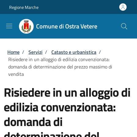
Salta al contenuto principale
Skip to footer content
Regione Marche
Comune di Ostra Vetere
Briciole di pane
Home
/
Servizi
/
Catasto e urbanistica
/
Risiedere in un alloggio di edilizia convenzionata:
domanda di determinazione del prezzo massimo di
vendita
Risiedere in un alloggio di
edilizia convenzionata:
domanda di
determinazione del