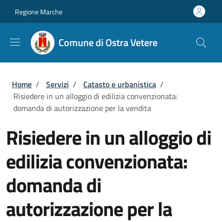
Salta al contenuto principale
Skip to footer content
Regione Marche
Comune di Ostra Vetere
Briciole di pane
Home
/
Servizi
/
Catasto e urbanistica
/
Risiedere in un alloggio di edilizia convenzionata:
domanda di autorizzazione per la vendita
Risiedere in un alloggio di
edilizia convenzionata:
domanda di
autorizzazione per la