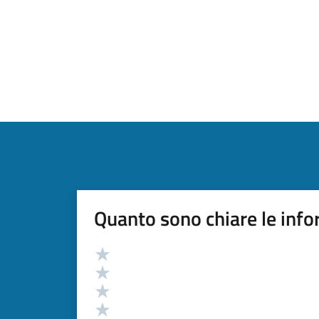
Quanto sono chiare le info
Valutazione
Valuta 5 stelle su 5
Valuta 4 stelle su 5
Valuta 3 stelle su 5
Valuta 2 stelle su 5