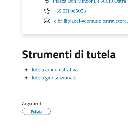
Piazza Don Minzoni, 1 60010 Ostra 
+39 071 965053
e.brilliplacci@comune.ostravetere.
Strumenti di tutela
Tutela amministrativa
Tutela giurisdizionale
Argomenti:
Polizia