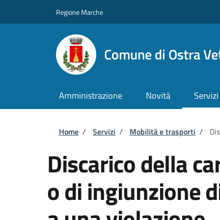
Salta al contenuto principale
Skip to footer content
Regione Marche
Comune di Ostra Ve
Amministrazione
Novità
Servizi
Briciole di pane
Home
/
Servizi
/
Mobilità e trasporti
/
Dis
Discarico della c
o di ingiunzione 
a una violazione