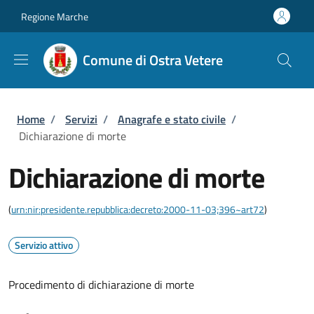
Salta al contenuto principale
Skip to footer content
Regione Marche
Comune di Ostra Vetere
Briciole di pane
Home
/
Servizi
/
Anagrafe e stato civile
/
Dichiarazione di morte
Dichiarazione di morte
(
urn:nir:presidente.repubblica:decreto:2000-11-03;396~art72
)
Servizio attivo
Procedimento di dichiarazione di morte