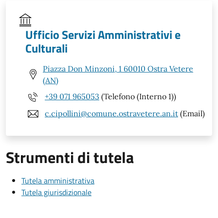
Ufficio Servizi Amministrativi e
Culturali
Piazza Don Minzoni, 1 60010 Ostra Vetere
(AN)
+39 071 965053
(Telefono (Interno 1))
c.cipollini@comune.ostravetere.an.it
(Email)
Strumenti di tutela
Tutela amministrativa
Tutela giurisdizionale