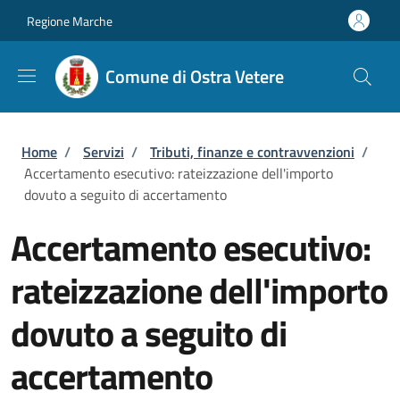
Salta al contenuto principale
Skip to footer content
Regione Marche
Comune di Ostra Vetere
Briciole di pane
Home
/
Servizi
/
Tributi, finanze e contravvenzioni
/
Accertamento esecutivo: rateizzazione dell'importo
dovuto a seguito di accertamento
Accertamento esecutivo:
rateizzazione dell'importo
dovuto a seguito di
accertamento