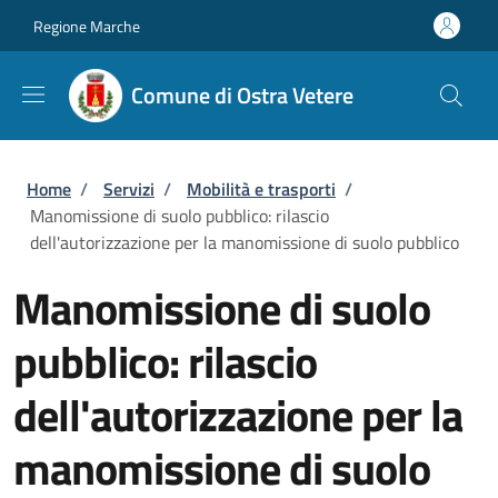
Salta al contenuto principale
Skip to footer content
Regione Marche
Comune di Ostra Vetere
Briciole di pane
Home
/
Servizi
/
Mobilità e trasporti
/
Manomissione di suolo pubblico: rilascio
dell'autorizzazione per la manomissione di suolo pubblico
Manomissione di suolo
pubblico: rilascio
dell'autorizzazione per la
manomissione di suolo