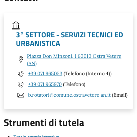
3° SETTORE - SERVIZI TECNICI ED
URBANISTICA
Piazza Don Minzoni, 1 60010 Ostra Vetere
(AN)
+39 071 965053
(Telefono (Interno 4))
+39 071 965970
(Telefono)
b.rotatori@comune.ostravetere.an.it
(Email)
Strumenti di tutela
Tutela amministrativa