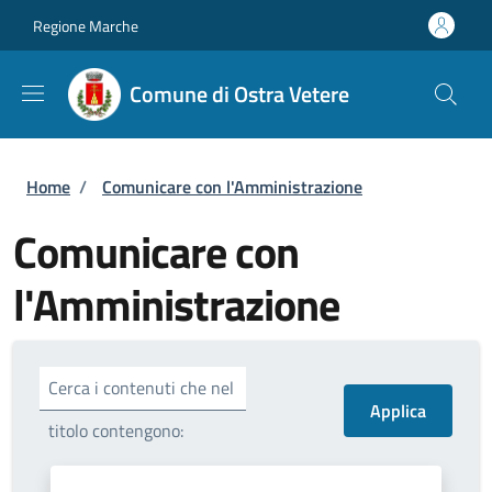
Salta al contenuto principale
Skip to footer content
Regione Marche
Comune di Ostra Vetere
Briciole di pane
Home
/
Comunicare con l'Amministrazione
Comunicare con
l'Amministrazione
Cerca i contenuti che nel
titolo contengono: