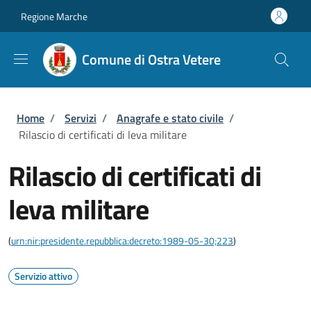
Salta al contenuto principale
Skip to footer content
Regione Marche
Comune di Ostra Vetere
Briciole di pane
Home
/
Servizi
/
Anagrafe e stato civile
/
Rilascio di certificati di leva militare
Rilascio di certificati di
leva militare
(
urn:nir:presidente.repubblica:decreto:1989-05-30;223
)
Servizio attivo